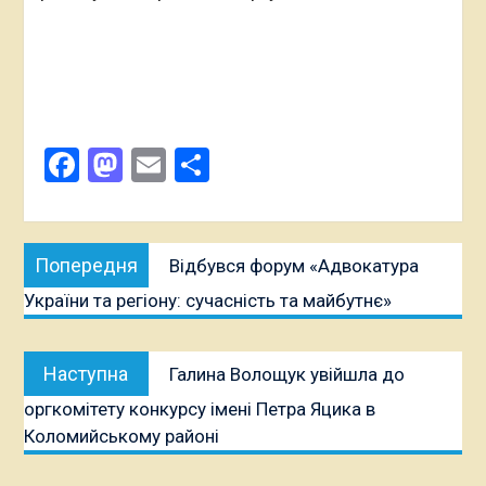
Facebook
Mastodon
Email
Поділитися
Навігація
Попередня
Попередня
Відбувся форум «Адвокатура
записів
публікація:
України та регіону: сучасність та майбутнє»
Наступна
Наступна
Галина Волощук увійшла до
публікація:
оргкомітету конкурсу імені Петра Яцика в
Коломийському районі