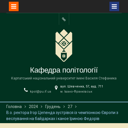
Перейти
до
Facebook
вмісту
Кафедра політології
Карпатський національний університет імені Василя Стефаника
вул. Шевченка, 57, ауд. 711
kpol@pu.if.ua
м. Івано-Франківськ
Головна
2024
Грудень
27
В.о. ректора Ігор Цепенда зустрівся із чемпіонкою Європи з
веслування на байдарках і каное Іриною Федорів