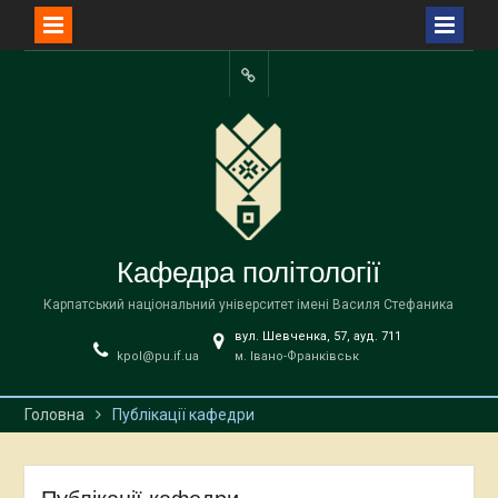
Перейти
до
Facebook
вмісту
Кафедра політології
Карпатський національний університет імені Василя Стефаника
вул. Шевченка, 57, ауд. 711
kpol@pu.if.ua
м. Івано-Франківськ
Головна
Публікації кафедри