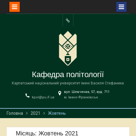
Перейти
до
Facebook
вмісту
Кафедра політології
Карпатський національний університет імені Василя Стефаника
вул. Шевченка, 57, ауд. 711
kpol@pu.if.ua
м. Івано-Франківськ
Головна
2021
Жовтень
Місяць:
Жовтень 2021