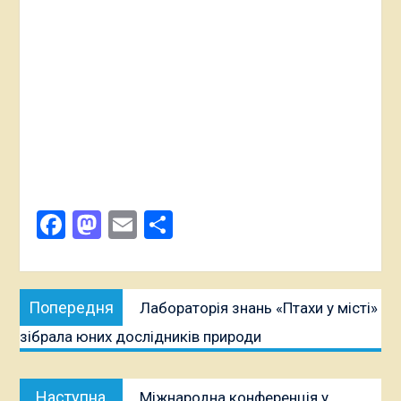
Facebook
Mastodon
Email
Поділитися
Навігація
Попередня
Попередня
Лабораторія знань «Птахи у місті»
записів
публікація:
зібрала юних дослідників природи
Наступна
Наступна
Міжнародна конференція у