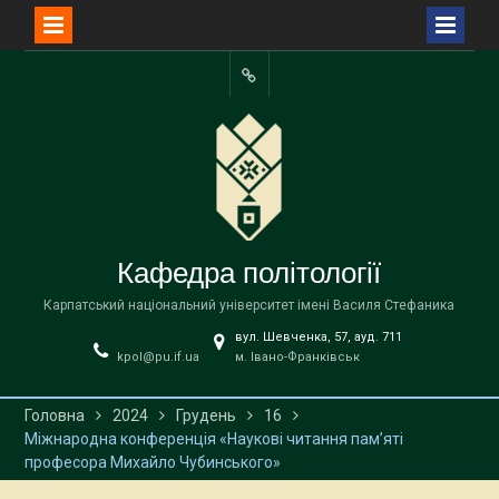
Перейти
до
Facebook
вмісту
Кафедра політології
Карпатський національний університет імені Василя Стефаника
вул. Шевченка, 57, ауд. 711
kpol@pu.if.ua
м. Івано-Франківськ
Головна
2024
Грудень
16
Міжнародна конференція «Наукові читання пам’яті
професора Михайло Чубинського»