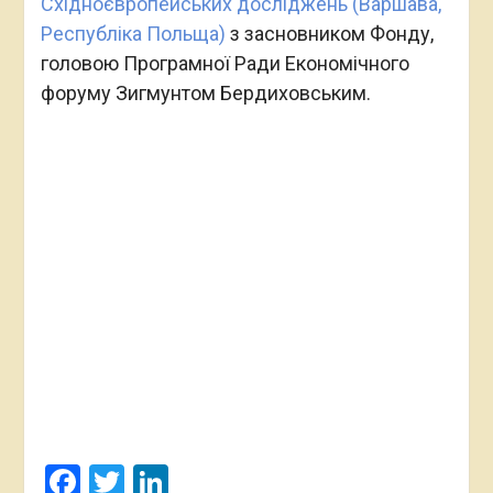
Східноєвропейських досліджень (Варшава,
Республіка Польща)
з засновником Фонду,
головою Програмної Ради Економічного
форуму Зигмунтом Бердиховським.
Facebook
Twitter
LinkedIn