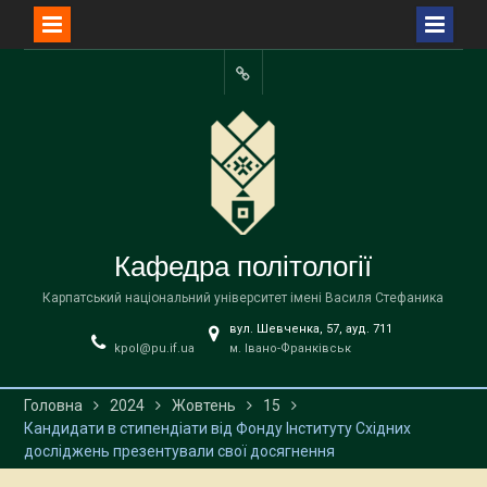
Перейти
до
Facebook
вмісту
Кафедра політології
Карпатський національний університет імені Василя Стефаника
вул. Шевченка, 57, ауд. 711
kpol@pu.if.ua
м. Івано-Франківськ
Головна
2024
Жовтень
15
Кандидати в стипендіати від Фонду Інституту Східних
досліджень презентували свої досягнення