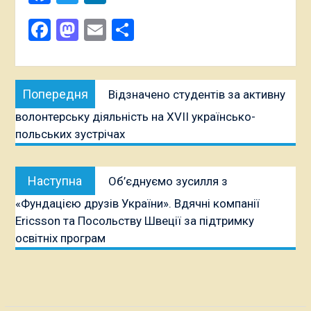
Поширити
Facebook
Mastodon
Email
Поділитися
Навігація
Попередня
Попередня
Відзначено студентів за активну
записів
публікація:
волонтерську діяльність на XVII українсько-
польських зустрічах
Наступна
Наступна
Об’єднуємо зусилля з
публікація:
«Фундацією друзів України». Вдячні компанії
Ericsson та Посольству Швеції за підтримку
освітніх програм