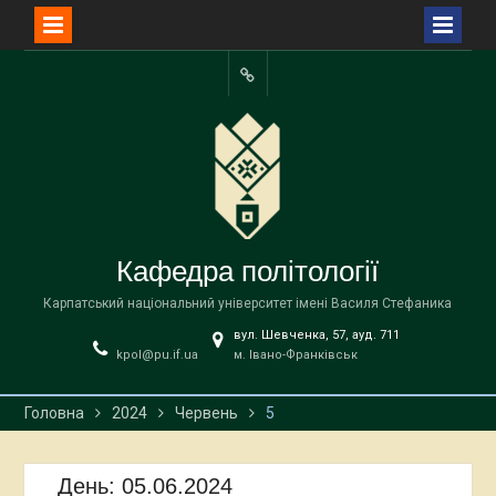
Перейти
до
Facebook
вмісту
Кафедра політології
Карпатський національний університет імені Василя Стефаника
вул. Шевченка, 57, ауд. 711
kpol@pu.if.ua
м. Івано-Франківськ
Головна
2024
Червень
5
День:
05.06.2024