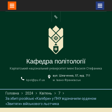
Перейти
до
Facebook
вмісту
Кафедра політології
Карпатський національний університет імені Василя Стефаника
вул. Шевченка, 57, ауд. 711
kpol@pu.if.ua
м. Івано-Франківськ
Головна
2024
Квітень
7
За збиті російські «Калібри» у ПНУ відзначили орденом
«Звитяги» військового льотчика