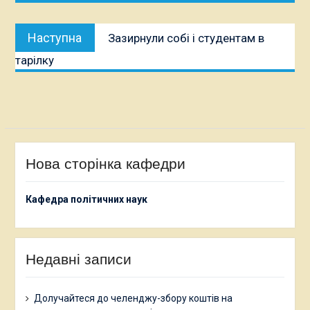
Наступна
Наступна
Зазирнули собі і студентам в
публікація:
тарілку
Нова сторінка кафедри
Кафедра політичних наук
Недавні записи
Долучайтеся до челенджу-збору коштів на