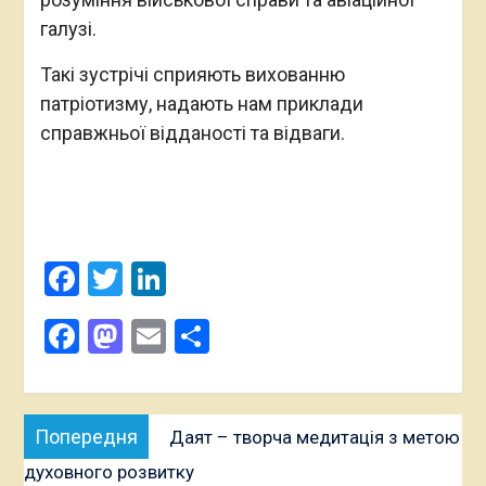
галузі.
Такі зустрічі сприяють вихованню
патріотизму, надають нам приклади
справжньої відданості та відваги.
Facebook
Twitter
LinkedIn
Поширити
Facebook
Mastodon
Email
Поділитися
Навігація
Попередня
Попередня
Даят – творча медитація з метою
записів
публікація:
духовного розвитку