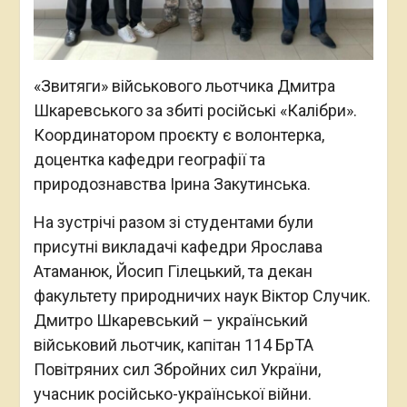
«Звитяги» військового льотчика Дмитра
Шкаревського за збиті російські «Калібри».
Координатором проєкту є волонтерка,
доцентка кафедри географії та
природознавства Ірина Закутинська.
На зустрічі разом зі студентами були
присутні викладачі кафедри Ярослава
Атаманюк, Йосип Гілецький, та декан
факультету природничих наук Віктор Случик.
Дмитро Шкаревський – український
військовий льотчик, капітан 114 БрТА
Повітряних сил Збройних сил України,
учасник російсько-української війни.