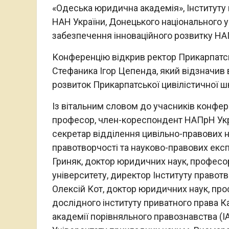
«Одеська юридична академія», Інституту
НАН України, Донецького національного у
забезпечення інноваційного розвитку Н
Конференцію відкрив ректор Прикарпатсь
Стефаника Ігор Цепенда, який відзначив
розвиток Прикарпатської цивілістичної ш
Із вітальним словом до учасників конфер
професор, член-кореспондент НАПрН Укра
секретар відділення цивільно-правових н
правотворчості та науково-правових експ
Гриняк, доктор юридичних наук, професо
університету, директор Інституту правот
Олексій Кот, доктор юридичних наук, про
дослідного інституту приватного права К
академії порівняльного правознавства (I