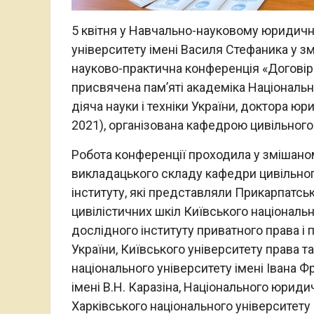
5 квітня у Навчально-науковому юридичн
університету імені Василя Стефаника у з
науково-практична конференція «Договір
присвячена пам’яті академіка Національн
діяча науки і техніки України, доктора 
2021), організована кафедрою цивільного
Робота конференції проходила у змішано
викладацького складу кафедри цивільно
інституту, які представляли Прикарпатсь
цивілістичних шкіл Київського національ
дослідного інституту приватного права і 
України, Київського університету права та
національного університету імені Івана Ф
імені В.Н. Каразіна, Національного юриди
Харківського національного університету 