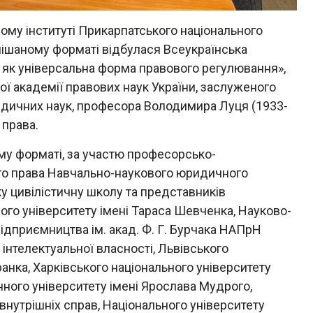
ому інституті Прикарпатського національного
мішаному форматі відбулася Всеукраїнська
 як універсальна форма правового регулювання»,
ої академії правових наук України, заслуженого
юридичних наук, професора Володимира Луця (1933-
 права.
му форматі, за участю професорсько-
го права Навчально-наукового юридичного
ку цивілістичну школу та представників
ного університету імені Тараса Шевченка, Науково-
підприємництва ім. акад. Ф. Г. Бурчака НАПрН
 інтелектуальної власності, Львівського
ранка, Харківського національного університету
чного університету імені Ярослава Мудрого,
внутрішніх справ, Національного університету