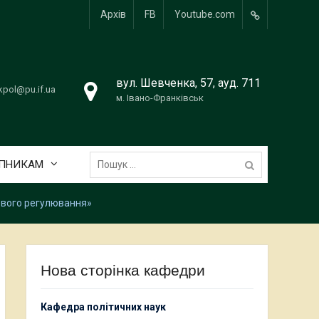
Архів
FB
Youtube.com
Facebook
вул. Шевченка, 57, ауд. 711
kpol@pu.if.ua
м. Івано-Франківськ
Пошук:
УПНИКАМ
ового регулювання»
Нова сторінка кафедри
Кафедра політичних наук