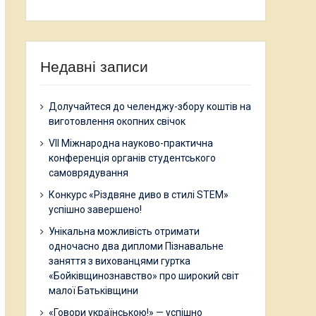
Недавні записи
Долучайтеся до челенджу-збору коштів на
виготовлення окопних свічок
VII Міжнародна науково-практична
конференція органів студентського
самоврядування
Конкурс «Різдвяне диво в стилі STEM»
успішно завершено!
Унікальна можливість отримати
одночасно два дипломи Пізнавальне
заняття з вихованцями гуртка
«Бойківщинознавство» про широкий світ
малої Батьківщини
«Говори українською!» — успішно