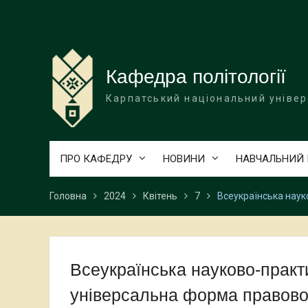
Перейти
до
вмісту
Кафедра політології
Карпатський національний універ
ПРО КАФЕДРУ
НОВИНИ
НАВЧАЛЬНИЙ
Головна
2024
Квітень
7
Всеукраїнська наук
Всеукраїнська науково-практ
універсальна форма правово