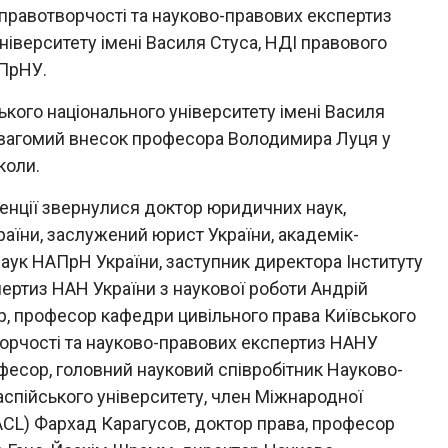
 правотворчості та науково-правових експертиз
ніверситету імені Василя Стуса, НДІ правового
АПрНУ.
кого національного університету імені Василя
 вагомий внесок професора Володимира Луця у
коли.
енції звернулися доктор юридичних наук,
їни, заслужений юрист України, академік-
аук НАПрН України, заступник директора Інституту
ертиз НАН України з наукової роботи Андрій
р, професор кафедри цивільного права Київського
ворчості та науково-правових експертиз НАНУ
фесор, головний науковий співробітник Науково-
аспійського університету, член Міжнародної
ACL) Фархад Карагусов, доктор права, професор