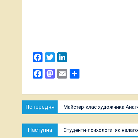
Facebook
Twitter
LinkedIn
Поширити
Facebook
Mastodon
Email
Поділитися
Навігація
Попередня
Попередня
Майстер-клас художника Анат
записів
публікація:
Наступна
Наступна
Студенти-психологи: як налаг
публікація: