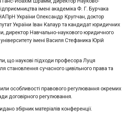
а Ганс-Йоахім Шрамм, директор Науково-
підприємництва імені академіка Ф. Г. Бурчака
 НАПрН України Олександр Крупчан, доктор
утат України Іван Калаур та кандидат юридичних
ни, директор Навчально-наукового юридичного
 університету імені Василя Стефаника Юрій
или, що наукові підходи професора Луця
я становлення сучасного цивільного права та
орили особливості правового регулювання окремих
сади договірного регулювання.
идано збірник матеріалів конференції.