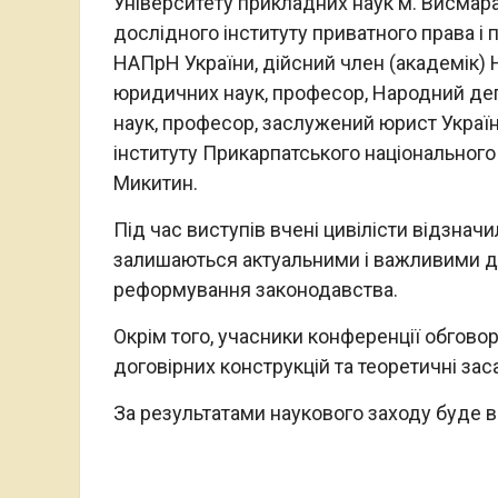
Університету прикладних наук м. Висмар
дослідного інституту приватного права і 
НАПрН України, дійсний член (академік)
юридичних наук, професор, Народний деп
наук, професор, заслужений юрист Украї
інституту Прикарпатського національного
Микитин.
Під час виступів вчені цивілісти відзнач
залишаються актуальними і важливими дл
реформування законодавства.
Окрім того, учасники конференції обгов
договірних конструкцій та теоретичні за
За результатами наукового заходу буде в