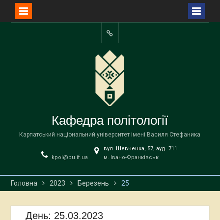
Перейти
до
Facebook
вмісту
Кафедра політології
Карпатський національний університет імені Василя Стефаника
вул. Шевченка, 57, ауд. 711
kpol@pu.if.ua
м. Івано-Франківськ
Головна
2023
Березень
25
День:
25.03.2023